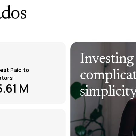
ados
Investing
rest Paid to
complicat
stors
5.61 M
simplicit