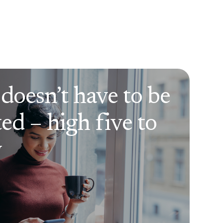
 doesn’t have to be
ed – high five to
y