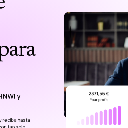
e
para
 HNWI y
y reciba hasta
con tan solo