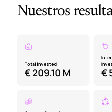
Nuestros result
Inte
Total invested
Inve
€ 209.10 M
€ 